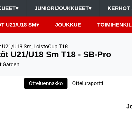
KUEET
▾
JUNIORIJOUKKUEET
▾
KERHOT 
T U21/U18 SM
▾
JOUKKUE
TOIMIHENKI
t U21/U18 Sm
,
LoistoCup T18
töt U21/U18 Sm T18 - SB-Pro
t Garden
Otteluennakko
Otteluraportti
J
3