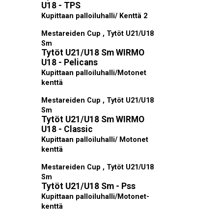
09:00
U18 - TPS
Kupittaan palloiluhalli/ Kenttä 2
Mestareiden Cup , Tytöt U21/U18
Sm
1
HEI
Tytöt U21/U18 Sm WIRMO
U18 - Pelicans
15:15
Kupittaan palloiluhalli/Motonet
kenttä
Mestareiden Cup , Tytöt U21/U18
Sm
1
HEI
Tytöt U21/U18 Sm WIRMO
U18 - Classic
19:00
Kupittaan palloiluhalli/ Motonet
kenttä
Mestareiden Cup , Tytöt U21/U18
Sm
1
ELO
Tytöt U21/U18 Sm - Pss
13:30
Kupittaan palloiluhalli/Motonet-
kenttä