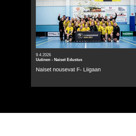
9.4.2026
Uutinen
-
Naiset Edustus
Naiset nousevat F- Liigaan
Viimeisimmät ottelut
Mestareiden Cup , Tytöt U21/U18