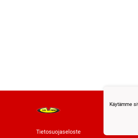
kenttä
Mestareiden Cup , Tytöt U21/U18
Sm
31
HEI
TPS
–
Tytöt U21/U18 Sm
09.00
WIRMO U18
Kupittaan palloiluhalli/ Kenttä 2
Ottelulista
Käytämme siv
Tietosuojaseloste