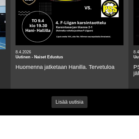
8.4.2026
8.
Uutinen
-
Naiset Edustus
Uu
Huomenna jatketaan Hanilla. Tervetuloa
PS
jä
Lisää uutisia
Tapahtumakalenteri