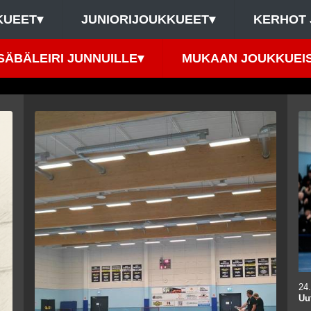
KUEET
▾
JUNIORIJOUKKUEET
▾
KERHOT 
SÄBÄLEIRI JUNNUILLE
▾
MUKAAN JOUKKUEIS
24
Uu