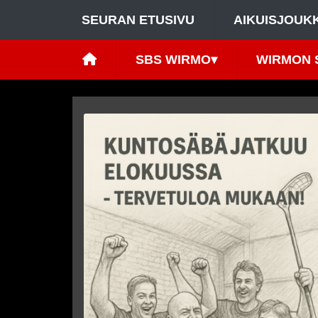
SEURAN ETUSIVU
AIKUISJOUK
SBS WIRMO
▾
WIRMON 