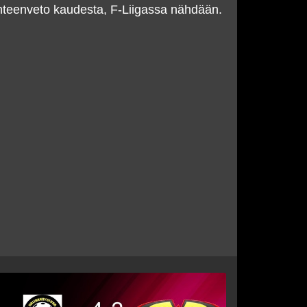
teenveto kaudesta, F-Liigassa nähdään.