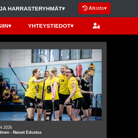
Arkisto
▾
JA HARRASTERYHMÄT
▾
IIN
▾
YHTEYSTIEDOT
▾
.4.2026
tinen
-
Naiset Edustus