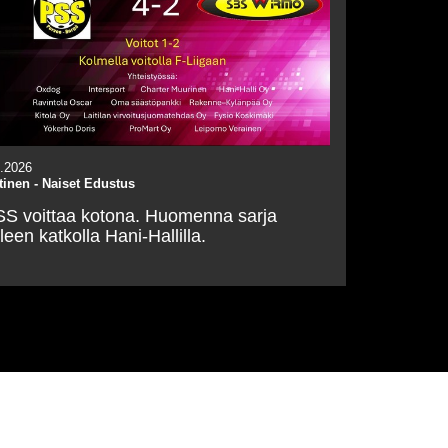
4.2026
tinen
-
Naiset Edustus
S voittaa kotona. Huomenna sarja
lleen katkolla Hani-Hallilla.
Tulevat tapahtumat