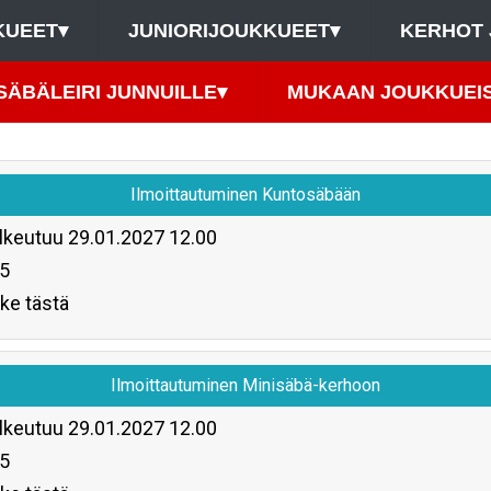
KUEET
▾
JUNIORIJOUKKUEET
▾
KERHOT 
SÄBÄLEIRI JUNNUILLE
▾
MUKAAN JOUKKUEIS
Ilmoittautuminen Kuntosäbään
lkeutuu
29.01.2027 12.00
5
ke tästä
Ilmoittautuminen Minisäbä-kerhoon
lkeutuu
29.01.2027 12.00
5