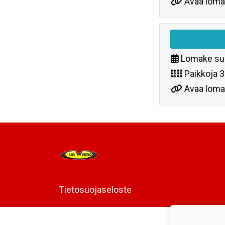
Avaa loma
Lomake su
Paikkoja
3
Avaa loma
Tietosuojaseloste