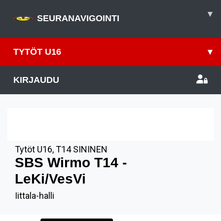
▾
SEURANAVIGOINTI
TYTÖT U16
▾
KIRJAUDU
5
LOK
12.00
Tytöt U16
,
T14 SININEN
SBS Wirmo T14 -
LeKi/VesVi
Iittala-halli