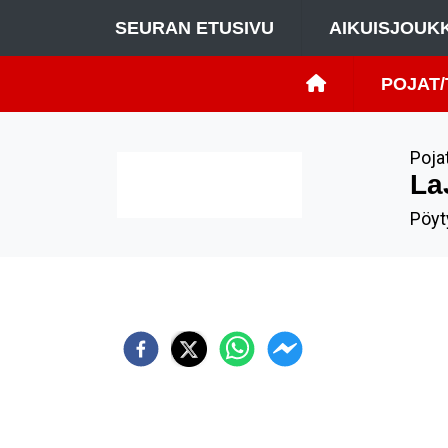
SEURAN ETUSIVU
AIKUISJOUK
POJAT/
Poja
27
SYY
La
15.10
Pöyty