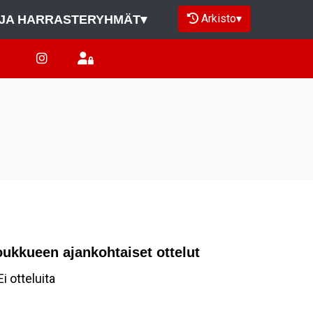
Arkisto
▾
JA HARRASTERYHMÄT
▾
oukkueen ajankohtaiset ottelut
Ei otteluita