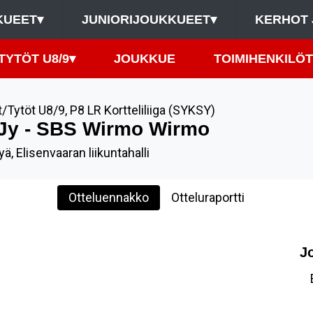
KUEET
▾
JUNIORIJOUKKUEET
▾
KERHOT 
TYTÖT U8/9
▾
JOUKKUE
TOIMIHENKILÖT
t/Tytöt U8/9
,
P8 LR Kortteliliiga (SYKSY)
Jy - SBS Wirmo Wirmo
ä, Elisenvaaran liikuntahalli
Otteluennakko
Otteluraportti
J