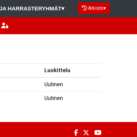
Arkisto
▾
JA HARRASTERYHMÄT
▾
Luokittelu
Uutinen
Uutinen