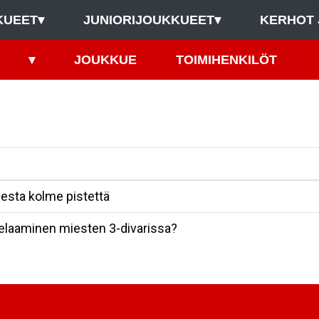
KUEET
▾
JUNIORIJOUKKUEET
▾
KERHOT 
▾
JOUKKUE
TOIMIHENKILÖT
esta kolme pistettä
elaaminen miesten 3-divarissa?