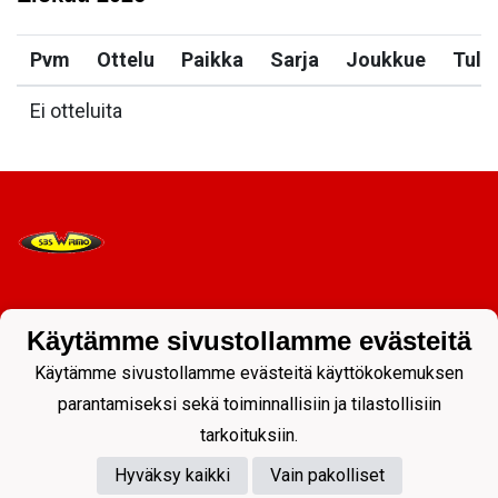
Pvm
Ottelu
Paikka
Sarja
Joukkue
Tulo
Ei otteluita
Tietosuojaseloste
Käytämme sivustollamme evästeitä
Käytämme sivustollamme evästeitä käyttökokemuksen
parantamiseksi sekä toiminnallisiin ja tilastollisiin
tarkoituksiin.
Hyväksy kaikki
Vain pakolliset
Powered by