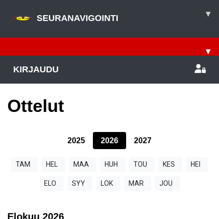
▾
SEURANAVIGOINTI
▾
KIRJAUDU
Ottelut
2025
2026
2027
TAM
HEL
MAA
HUH
TOU
KES
HEI
ELO
SYY
LOK
MAR
JOU
Elokuu
2026