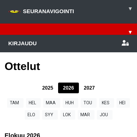
▾
SEURANAVIGOINTI
▾
KIRJAUDU
Ottelut
2025
2026
2027
TAM
HEL
MAA
HUH
TOU
KES
HEI
ELO
SYY
LOK
MAR
JOU
Elokuu
2026