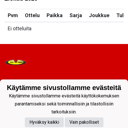
Pvm
Ottelu
Paikka
Sarja
Joukkue
Tulo
Ei otteluita
Tietosuojaseloste
Käytämme sivustollamme evästeitä
Käytämme sivustollamme evästeitä käyttökokemuksen
parantamiseksi sekä toiminnallisiin ja tilastollisiin
tarkoituksiin.
Hyväksy kaikki
Vain pakolliset
Powered by