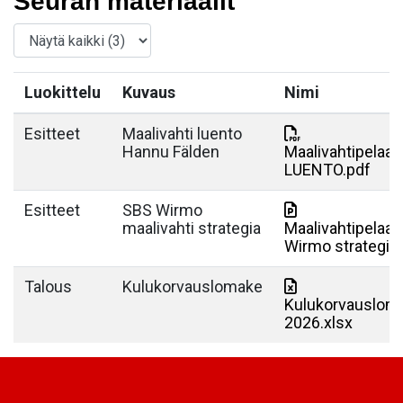
Seuran materiaalit
Luokittelu
Kuvaus
Nimi
Esitteet
Maalivahti luento
Hannu Fälden
Maalivahtipelaa
LUENTO.pdf
Esitteet
SBS Wirmo
maalivahti strategia
Maalivahtipelaa
Wirmo strategia.
Talous
Kulukorvauslomake
Kulukorvauslom
2026.xlsx