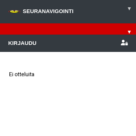
▾
SEURANAVIGOINTI
▾
KIRJAUDU
Viimeisimmät ottelut
Ei otteluita
Ottelulista
Tapahtumakalenteri