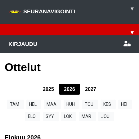
▾
SEURANAVIGOINTI
▾
KIRJAUDU
Ottelut
2025
2026
2027
TAM
HEL
MAA
HUH
TOU
KES
HEI
ELO
SYY
LOK
MAR
JOU
Elokuu
2026