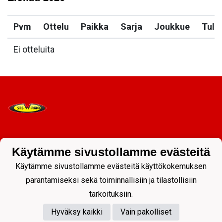
Pvm
Ottelu
Paikka
Sarja
Joukkue
Tulo
Ei otteluita
Tietosuojaseloste
Käytämme sivustollamme evästeitä
Käytämme sivustollamme evästeitä käyttökokemuksen
parantamiseksi sekä toiminnallisiin ja tilastollisiin
tarkoituksiin.
Hyväksy kaikki
Vain pakolliset
Powered by