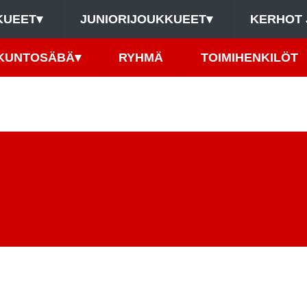
KUEET
▾
JUNIORIJOUKKUEET
▾
KERHOT 
KUNTOSÄBÄ
▾
RYHMÄ
TOIMIHENKILÖT