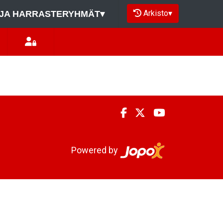
Arkisto
▾
JA HARRASTERYHMÄT
▾
Powered by