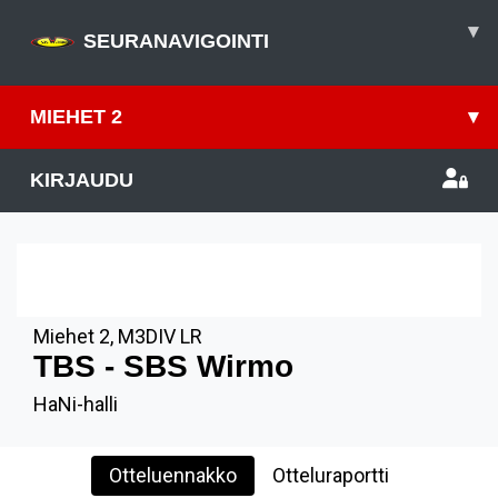
▾
SEURANAVIGOINTI
MIEHET 2
▾
KIRJAUDU
10
TAM
15.15
Miehet 2
,
M3DIV LR
TBS - SBS Wirmo
HaNi-halli
Otteluennakko
Otteluraportti