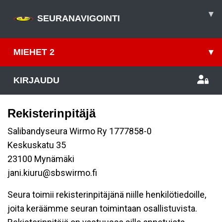
▾
SEURANAVIGOINTI
MIEHET 2
▾
KIRJAUDU
Rekisterinpitäjä
Salibandyseura Wirmo Ry 1777858-0
Keskuskatu 35
23100 Mynämäki
jani.kiuru@sbswirmo.fi
Seura toimii rekisterinpitäjänä niille henkilötiedoille,
joita keräämme seuran toimintaan osallistuvista.