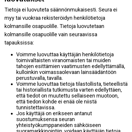
Tietoja ei luovuteta säännönmukaisesti. Seura ei
myy tai vuokraa rekisteröidyn henkilötietoja
kolmansille osapuolille. Tietoja luovutetaan
kolmansille osapuolille vain seuraavissa
tapauksissa:
Voimme luovuttaa käyttäjän henkilötietoja
toimivaltaisten viranomaisten tai muiden
tahojen esittämien vaatimusten edellyttämällä,
kulloinkin voimassaolevaan lainsäädäntöön
perustuvalla, tavalla.
Voimme luovuttaa tietoja tilastollista, tieteellistä
tai historiallista tutkimusta varten edellyttäen,
että tiedot on muutettu sellaiseen muotoon,
että tiedon kohde ei enää ole niistä
tunnistettavissa.
Jos käyttäjä on erikseen antanut
suostumuksensa seuran
yhteistyökumppaneiden sähköiseen
suoramarkkinointiin, voidaan käyttäjän tietoja