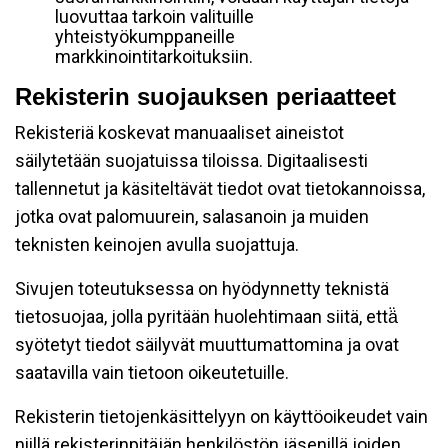
luovuttaa tarkoin valituille
yhteistyökumppaneille
markkinointitarkoituksiin.
Rekisterin suojauksen periaatteet
Rekisteriä koskevat manuaaliset aineistot
säilytetään suojatuissa tiloissa. Digitaalisesti
tallennetut ja käsiteltävät tiedot ovat tietokannoissa,
jotka ovat palomuurein, salasanoin ja muiden
teknisten keinojen avulla suojattuja.
Sivujen toteutuksessa on hyödynnetty teknistä
tietosuojaa, jolla pyritään huolehtimaan siitä, että̈
syötetyt tiedot säilyvät muuttumattomina ja ovat
saatavilla vain tietoon oikeutetuille.
Rekisterin tietojenkäsittelyyn on käyttöoikeudet vain
niillä rekisterinpitäjän henkilöstön jäsenillä joiden