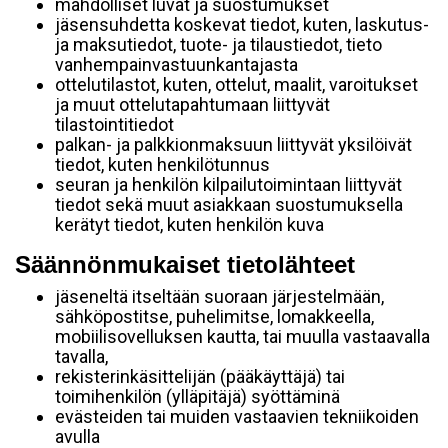
mahdolliset luvat ja suostumukset
jäsensuhdetta koskevat tiedot, kuten, laskutus-
ja maksutiedot, tuote- ja tilaustiedot, tieto
vanhempainvastuunkantajasta
ottelutilastot, kuten, ottelut, maalit, varoitukset
ja muut ottelutapahtumaan liittyvät
tilastointitiedot
palkan- ja palkkionmaksuun liittyvät yksilöivät
tiedot, kuten henkilötunnus
seuran ja henkilön kilpailutoimintaan liittyvät
tiedot sekä muut asiakkaan suostumuksella
kerätyt tiedot, kuten henkilön kuva
Säännönmukaiset tietolähteet
jäseneltä itseltään suoraan järjestelmään,
sähköpostitse, puhelimitse, lomakkeella,
mobiilisovelluksen kautta, tai muulla vastaavalla
tavalla,
rekisterinkäsittelijän (pääkäyttäjä) tai
toimihenkilön (ylläpitäjä) syöttäminä
evästeiden tai muiden vastaavien tekniikoiden
avulla