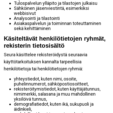
Tulospalvelun ylläpito ja tilastojen julkaisu
Sähköinen jäsenviestintä, esimerkiksi
webbisivut
Analysointi ja tilastointi
Asiakaspalvelun ja toiminnan toteuttaminen
sekä kehittäminen
Käsiteltävät henkilötietojen ryhmät,
rekisterin tietosisältö
Seura käsittelee rekisteröidystä seuraavia
käyttötarkoituksen kannalta tarpeellisia
henkilötietoja tai henkilötietojen ryhmiä:
yhteystiedot, kuten nimi, osoite,
puhelinnumerot, sähköpostiosoitteet,
rekisteröitymistiedot, kuten käyttäjätunnus,
nimimerkki, salasana ja muu mahdollinen
yksilöivä tunnus,
demografiatiedot, kuten ikä, sukupuoli ja
äidinkieli,