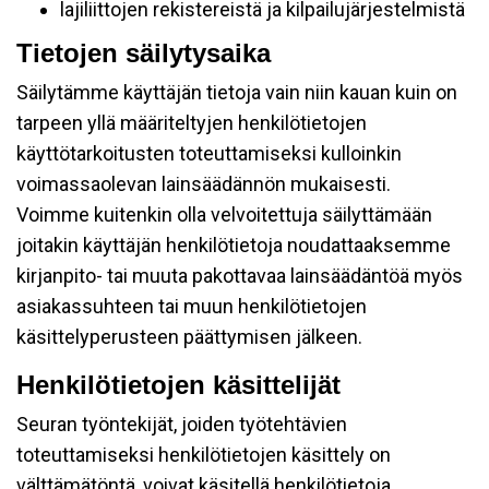
lajiliittojen rekistereistä ja kilpailujärjestelmistä
Tietojen säilytysaika
Säilytämme käyttäjän tietoja vain niin kauan kuin on
tarpeen yllä määriteltyjen henkilötietojen
käyttötarkoitusten toteuttamiseksi kulloinkin
voimassaolevan lainsäädännön mukaisesti.
Voimme kuitenkin olla velvoitettuja säilyttämään
joitakin käyttäjän henkilötietoja noudattaaksemme
kirjanpito- tai muuta pakottavaa lainsäädäntöä myös
asiakassuhteen tai muun henkilötietojen
käsittelyperusteen päättymisen jälkeen.
Henkilötietojen käsittelijät
Seuran työntekijät, joiden työtehtävien
toteuttamiseksi henkilötietojen käsittely on
välttämätöntä, voivat käsitellä henkilötietoja