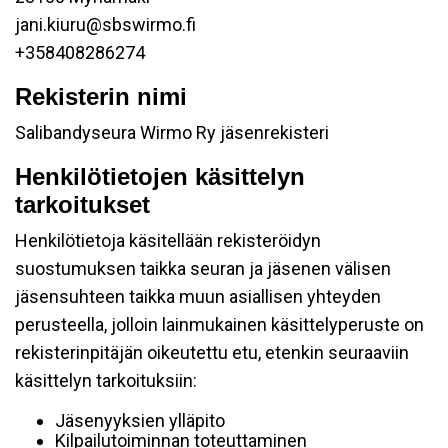
jani.kiuru@sbswirmo.fi
+358408286274
Rekisterin nimi
Salibandyseura Wirmo Ry jäsenrekisteri
Henkilötietojen käsittelyn
tarkoitukset
Henkilötietoja käsitellään rekisteröidyn
suostumuksen taikka seuran ja jäsenen välisen
jäsensuhteen taikka muun asiallisen yhteyden
perusteella, jolloin lainmukainen käsittelyperuste on
rekisterinpitäjän oikeutettu etu, etenkin seuraaviin
käsittelyn tarkoituksiin:
Jäsenyyksien ylläpito
Kilpailutoiminnan toteuttaminen