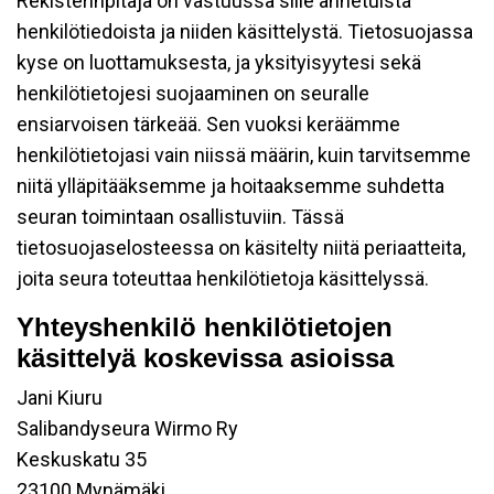
Rekisterinpitäjä on vastuussa sille annetuista
henkilötiedoista ja niiden käsittelystä. Tietosuojassa
kyse on luottamuksesta, ja yksityisyytesi sekä
henkilötietojesi suojaaminen on seuralle
ensiarvoisen tärkeää. Sen vuoksi keräämme
henkilötietojasi vain niissä määrin, kuin tarvitsemme
niitä ylläpitääksemme ja hoitaaksemme suhdetta
seuran toimintaan osallistuviin. Tässä
tietosuojaselosteessa on käsitelty niitä periaatteita,
joita seura toteuttaa henkilötietoja käsittelyssä.
Yhteyshenkilö henkilötietojen
käsittelyä koskevissa asioissa
Jani Kiuru
Salibandyseura Wirmo Ry
Keskuskatu 35
23100 Mynämäki