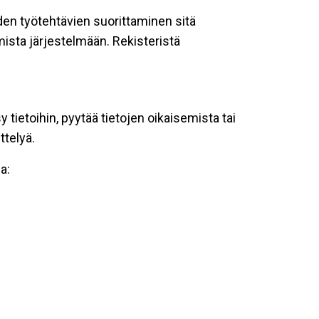
oiden työtehtävien suorittaminen sitä
ista järjestelmään. Rekisteristä
tietoihin, pyytää tietojen oikaisemista tai
ttelyä.
a: