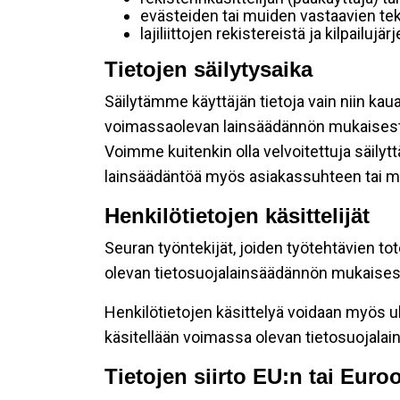
evästeiden tai muiden vastaavien tek
lajiliittojen rekistereistä ja kilpailujä
Tietojen säilytysaika
Säilytämme käyttäjän tietoja vain niin kau
voimassaolevan lainsäädännön mukaisest
Voimme kuitenkin olla velvoitettuja säily
lainsäädäntöä myös asiakassuhteen tai mu
Henkilötietojen käsittelijät
Seuran työntekijät, joiden työtehtävien to
olevan tietosuojalainsäädännön mukaisesti
Henkilötietojen käsittelyä voidaan myös ul
käsitellään voimassa olevan tietosuojala
Tietojen siirto EU:n tai Eur