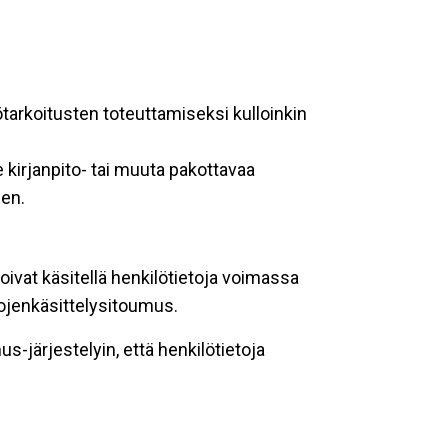
ötarkoitusten toteuttamiseksi kulloinkin
 kirjanpito- tai muuta pakottavaa
een.
oivat käsitellä henkilötietoja voimassa
tojenkäsittelysitoumus.
-järjestelyin, että henkilötietoja