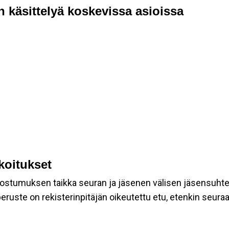
n käsittelyä koskevissa asioissa
rkoitukset
suostumuksen taikka seuran ja jäsenen välisen jäsensuht
eruste on rekisterinpitäjän oikeutettu etu, etenkin seuraav