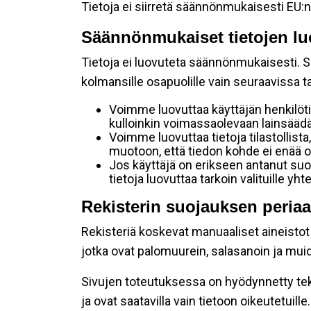
Tietoja ei siirretä säännönmukaisesti EU:n
Säännönmukaiset tietojen lu
Tietoja ei luovuteta säännönmukaisesti. Se
kolmansille osapuolille vain seuraavissa 
Voimme luovuttaa käyttäjän henkilöti
kulloinkin voimassaolevaan lainsäädän
Voimme luovuttaa tietoja tilastollista,
muotoon, että tiedon kohde ei enää ol
Jos käyttäjä on erikseen antanut s
tietoja luovuttaa tarkoin valituille y
Rekisterin suojauksen periaa
Rekisteriä koskevat manuaaliset aineistot s
jotka ovat palomuurein, salasanoin ja muid
Sivujen toteutuksessa on hyödynnetty tekni
ja ovat saatavilla vain tietoon oikeutetuille.