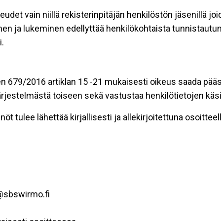
eudet vain niillä rekisterinpitäjän henkilöstön jäsenillä j
nen ja lukeminen edellyttää henkilökohtaista tunnistautum
.
n 679/2016 artiklan 15 -21 mukaisesti oikeus saada pääsy 
t järjestelmästä toiseen sekä vastustaa henkilötietojen käsi
öt tulee lähettää kirjallisesti ja allekirjoitettuna osoitteell
u@sbswirmo.fi