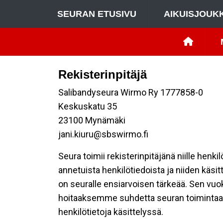
SEURAN ETUSIVU
AIKUISJOUK
Rekisterinpitäjä
Salibandyseura Wirmo Ry 1777858-0
Keskuskatu 35
23100 Mynämäki
jani.kiuru@sbswirmo.fi
Seura toimii rekisterinpitäjänä niille henk
annetuista henkilötiedoista ja niiden käsi
on seuralle ensiarvoisen tärkeää. Sen vuo
hoitaaksemme suhdetta seuran toimintaan os
henkilötietoja käsittelyssä.