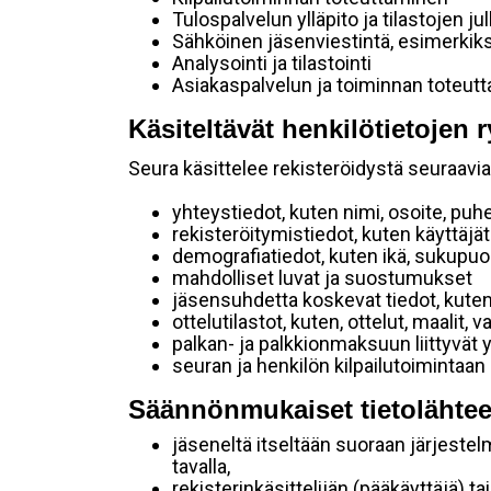
Tulospalvelun ylläpito ja tilastojen ju
Sähköinen jäsenviestintä, esimerkik
Analysointi ja tilastointi
Asiakaspalvelun ja toiminnan toteut
Käsiteltävät henkilötietojen r
Seura käsittelee rekisteröidystä seuraavia 
yhteystiedot, kuten nimi, osoite, puh
rekisteröitymistiedot, kuten käyttäj
demografiatiedot, kuten ikä, sukupuoli 
mahdolliset luvat ja suostumukset
jäsensuhdetta koskevat tiedot, kuten
ottelutilastot, kuten, ottelut, maalit,
palkan- ja palkkionmaksuun liittyvät 
seuran ja henkilön kilpailutoimintaan
Säännönmukaiset tietolähtee
jäseneltä itseltään suoraan järjestel
tavalla,
rekisterinkäsittelijän (pääkäyttäjä) ta