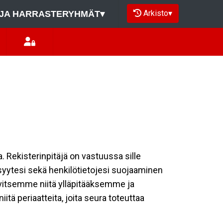
Arkisto
▾
JA HARRASTERYHMÄT
▾
a. Rekisterinpitäjä on vastuussa sille
isyytesi sekä henkilötietojesi suojaaminen
rvitsemme niitä ylläpitääksemme ja
tä periaatteita, joita seura toteuttaa