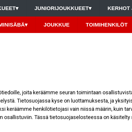
KUEET
▾
JUNIORIJOUKKUEET
▾
KERHOT 
MINISÄBÄ
▾
JOUKKUE
TOIMIHENKILÖT
ilötiedoille, joita keräämme seuran toimintaan osallistuvist
ttelystä. Tietosuojassa kyse on luottamuksesta, ja yksity
ksi keräämme henkilötietojasi vain niissä määrin, kuin ta
allistuviin. Tässä tietosuojaselosteessa on käsitelty nii