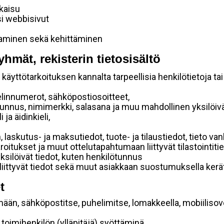
lkaisu
si webbisivut
taminen sekä kehittäminen
yhmät, rekisterin tietosisältö
käyttötarkoituksen kannalta tarpeellisia henkilötietoja tai
elinnumerot, sähköpostiosoitteet,
ätunnus, nimimerkki, salasana ja muu mahdollinen yksilöiv
ja äidinkieli,
, laskutus- ja maksutiedot, tuote- ja tilaustiedot, tieto
 varoitukset ja muut ottelutapahtumaan liittyvät tilastointiti
yksilöivät tiedot, kuten henkilötunnus
 liittyvät tiedot sekä muut asiakkaan suostumuksella kerät
t
mään, sähköpostitse, puhelimitse, lomakkeella, mobiilisove
i toimihenkilön (ylläpitäjä) syöttäminä