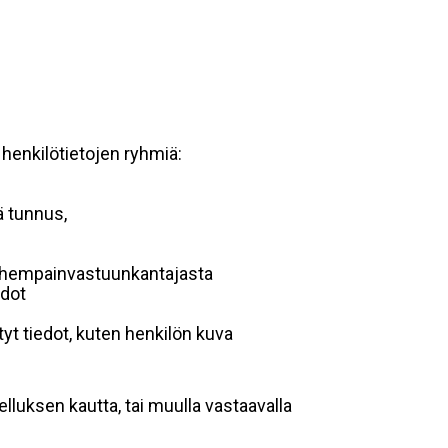
 henkilötietojen ryhmiä:
ä tunnus,
 vanhempainvastuunkantajasta
edot
yt tiedot, kuten henkilön kuva
lluksen kautta, tai muulla vastaavalla