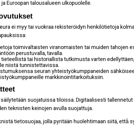
 ja Euroopan talousalueen ulkopuolelle.
ovutukset
ura ei myy tai vuokraa rekisteröidyn henkilötietoja kolman
tapauksissa:
etoja toimivaltaisten viranomaisten tai muiden tahojen e
töön perustuvalla, tavalla.
 tieteellistä tai historiallista tutkimusta varten edellyttäe
e niistä tunnistettavissa.
uostumuksensa seuran yhteistyökumppaneiden sähköiseen 
hteistyökumppaneille markkinointitarkoituksiin.
tteet
äilytetään suojatuissa tiloissa. Digitaalisesti tallennetut 
en teknisten keinojen avulla suojattuja.
stä tietosuojaa, jolla pyritään huolehtimaan siitä, että̈