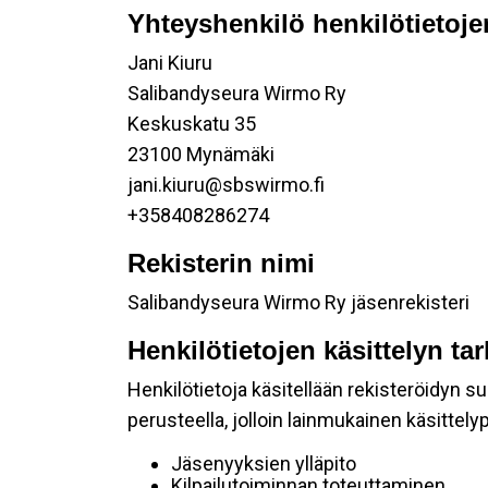
Yhteyshenkilö henkilötietoje
Jani Kiuru
Salibandyseura Wirmo Ry
Keskuskatu 35
23100 Mynämäki
jani.kiuru@sbswirmo.fi
+358408286274
Rekisterin nimi
Salibandyseura Wirmo Ry jäsenrekisteri
Henkilötietojen käsittelyn ta
Henkilötietoja käsitellään rekisteröidyn 
perusteella, jolloin lainmukainen käsittelyp
Jäsenyyksien ylläpito
Kilpailutoiminnan toteuttaminen