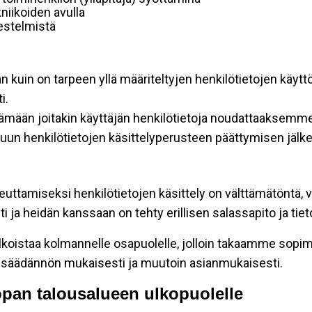
niikoiden avulla
rjestelmistä
an kuin on tarpeen yllä määriteltyjen henkilötietojen käytt
i.
ttämään joitakin käyttäjän henkilötietoja noudattaaksemme
un henkilötietojen käsittelyperusteen päättymisen jälk
teuttamiseksi henkilötietojen käsittely on välttämätöntä, v
 ja heidän kanssaan on tehty erillisen salassapito ja tie
koistaa kolmannelle osapuolelle, jolloin takaamme sopimus
insäädännön mukaisesti ja muutoin asianmukaisesti.
oopan talousalueen ulkopuolelle