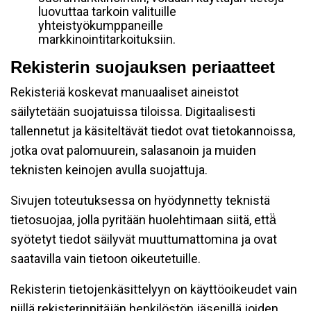
luovuttaa tarkoin valituille
yhteistyökumppaneille
markkinointitarkoituksiin.
Rekisterin suojauksen periaatteet
Rekisteriä koskevat manuaaliset aineistot
säilytetään suojatuissa tiloissa. Digitaalisesti
tallennetut ja käsiteltävät tiedot ovat tietokannoissa,
jotka ovat palomuurein, salasanoin ja muiden
teknisten keinojen avulla suojattuja.
Sivujen toteutuksessa on hyödynnetty teknistä
tietosuojaa, jolla pyritään huolehtimaan siitä, että̈
syötetyt tiedot säilyvät muuttumattomina ja ovat
saatavilla vain tietoon oikeutetuille.
Rekisterin tietojenkäsittelyyn on käyttöoikeudet vain
niillä rekisterinpitäjän henkilöstön jäsenillä joiden