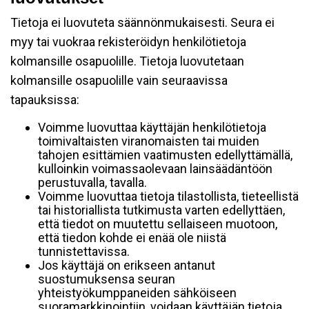
Tietoja ei luovuteta säännönmukaisesti. Seura ei
myy tai vuokraa rekisteröidyn henkilötietoja
kolmansille osapuolille. Tietoja luovutetaan
kolmansille osapuolille vain seuraavissa
tapauksissa:
Voimme luovuttaa käyttäjän henkilötietoja
toimivaltaisten viranomaisten tai muiden
tahojen esittämien vaatimusten edellyttämällä,
kulloinkin voimassaolevaan lainsäädäntöön
perustuvalla, tavalla.
Voimme luovuttaa tietoja tilastollista, tieteellistä
tai historiallista tutkimusta varten edellyttäen,
että tiedot on muutettu sellaiseen muotoon,
että tiedon kohde ei enää ole niistä
tunnistettavissa.
Jos käyttäjä on erikseen antanut
suostumuksensa seuran
yhteistyökumppaneiden sähköiseen
suoramarkkinointiin, voidaan käyttäjän tietoja