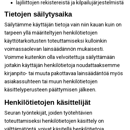
lajiliittojen rekistereistä ja kilpailujärjestelmistä
Tietojen säilytysaika
Säilytämme käyttäjän tietoja vain niin kauan kuin on
tarpeen yllä määriteltyjen henkilötietojen
käyttötarkoitusten toteuttamiseksi kulloinkin
voimassaolevan lainsäädännön mukaisesti.
Voimme kuitenkin olla velvoitettuja säilyttämään
joitakin käyttäjän henkilötietoja noudattaaksemme
kirjanpito- tai muuta pakottavaa lainsäädäntöä myös
asiakassuhteen tai muun henkilötietojen
käsittelyperusteen päättymisen jälkeen.
Henkilötietojen käsittelijät
Seuran työntekijät, joiden työtehtävien
toteuttamiseksi henkilötietojen käsittely on
välttämätöntä, voivat käsitellä henkilötietoja