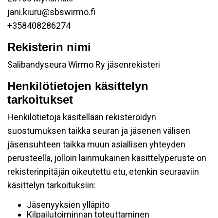
jani.kiuru@sbswirmo.fi
+358408286274
Rekisterin nimi
Salibandyseura Wirmo Ry jäsenrekisteri
Henkilötietojen käsittelyn
tarkoitukset
Henkilötietoja käsitellään rekisteröidyn
suostumuksen taikka seuran ja jäsenen välisen
jäsensuhteen taikka muun asiallisen yhteyden
perusteella, jolloin lainmukainen käsittelyperuste on
rekisterinpitäjän oikeutettu etu, etenkin seuraaviin
käsittelyn tarkoituksiin:
Jäsenyyksien ylläpito
Kilpailutoiminnan toteuttaminen