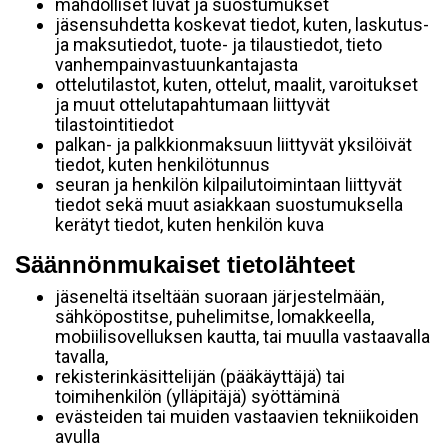
mahdolliset luvat ja suostumukset
jäsensuhdetta koskevat tiedot, kuten, laskutus-
ja maksutiedot, tuote- ja tilaustiedot, tieto
vanhempainvastuunkantajasta
ottelutilastot, kuten, ottelut, maalit, varoitukset
ja muut ottelutapahtumaan liittyvät
tilastointitiedot
palkan- ja palkkionmaksuun liittyvät yksilöivät
tiedot, kuten henkilötunnus
seuran ja henkilön kilpailutoimintaan liittyvät
tiedot sekä muut asiakkaan suostumuksella
kerätyt tiedot, kuten henkilön kuva
Säännönmukaiset tietolähteet
jäseneltä itseltään suoraan järjestelmään,
sähköpostitse, puhelimitse, lomakkeella,
mobiilisovelluksen kautta, tai muulla vastaavalla
tavalla,
rekisterinkäsittelijän (pääkäyttäjä) tai
toimihenkilön (ylläpitäjä) syöttäminä
evästeiden tai muiden vastaavien tekniikoiden
avulla