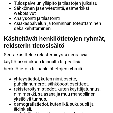
Tulospalvelun ylläpito ja tilastojen julkaisu
Sähköinen jäsenviestintä, esimerkiksi
webbisivut
Analysointi ja tilastointi
Asiakaspalvelun ja toiminnan toteuttaminen
sekä kehittäminen
Käsiteltävät henkilötietojen ryhmät,
rekisterin tietosisältö
Seura käsittelee rekisteröidystä seuraavia
käyttötarkoituksen kannalta tarpeellisia
henkilötietoja tai henkilötietojen ryhmiä:
yhteystiedot, kuten nimi, osoite,
puhelinnumerot, sähköpostiosoitteet,
rekisteröitymistiedot, kuten käyttäjätunnus,
nimimerkki, salasana ja muu mahdollinen
yksilöivä tunnus,
demografiatiedot, kuten ikä, sukupuoli ja
äidinkieli,