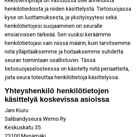
Rekisterinpitäjä on vastuussa sille annetuista
henkilötiedoista ja niiden käsittelystä. Tietosuojassa
kyse on luottamuksesta, ja yksityisyytesi sekä
henkilötietojesi suojaaminen on seuralle
ensiarvoisen tärkeää. Sen vuoksi keräämme
henkilötietojasi vain niissä määrin, kuin tarvitsemme
niitä ylläpitääksemme ja hoitaaksemme suhdetta
seuran toimintaan osallistuviin. Tässä
tietosuojaselosteessa on käsitelty niitä periaatteita,
joita seura toteuttaa henkilötietoja käsittelyssä.
Yhteyshenkilö henkilötietojen
käsittelyä koskevissa asioissa
Jani Kiuru
Salibandyseura Wirmo Ry
Keskuskatu 35
23100 Mynämäki