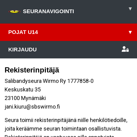
▾
SEURANAVIGOINTI
POJAT U14
▾
KIRJAUDU
Rekisterinpitäjä
Salibandyseura Wirmo Ry 1777858-0
Keskuskatu 35
23100 Mynämäki
jani.kiuru@sbswirmo.fi
Seura toimii rekisterinpitäjänä niille henkilötiedoille,
joita keräämme seuran toimintaan osallistuvista.