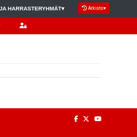
Arkisto
▾
JA HARRASTERYHMÄT
▾
T