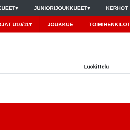
KUEET
▾
JUNIORIJOUKKUEET
▾
KERHOT 
JAT U10/11
▾
JOUKKUE
TOIMIHENKILÖ
Luokittelu