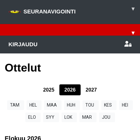
▾
SEURANAVIGOINTI
▾
KIRJAUDU
Ottelut
2025
2026
2027
TAM
HEL
MAA
HUH
TOU
KES
HEI
ELO
SYY
LOK
MAR
JOU
Elokuu
2026