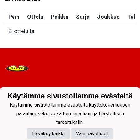
Pvm
Ottelu
Paikka
Sarja
Joukkue
Tulo
Ei otteluita
Tietosuojaseloste
Käytämme sivustollamme evästeitä
Käytämme sivustollamme evästeitä käyttökokemuksen
parantamiseksi sekä toiminnallisiin ja tilastollisiin
tarkoituksiin.
Hyväksy kaikki
Vain pakolliset
Powered by