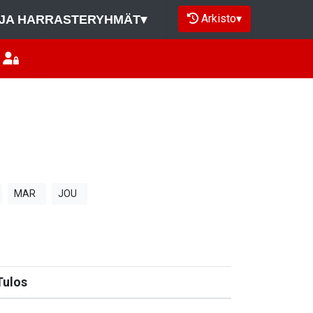
Arkisto
▾
JA HARRASTERYHMÄT
▾
MAR
JOU
Tulos