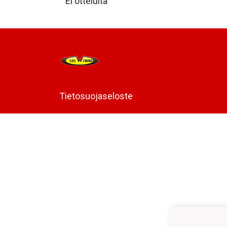
Ei otteluita
Tietosuojaseloste