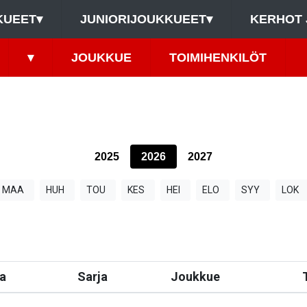
KUEET
▾
JUNIORIJOUKKUEET
▾
KERHOT 
▾
JOUKKUE
TOIMIHENKILÖT
2025
2026
2027
MAA
HUH
TOU
KES
HEI
ELO
SYY
LOK
a
Sarja
Joukkue