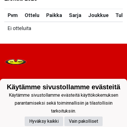
Pvm
Ottelu
Paikka
Sarja
Joukkue
Tulo
Ei otteluita
Tietosuojaseloste
Käytämme sivustollamme evästeitä
Käytämme sivustollamme evästeitä käyttökokemuksen
parantamiseksi sekä toiminnallisiin ja tilastollisiin
tarkoituksiin.
Hyväksy kaikki
Vain pakolliset
Powered by