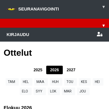
▾
SEURANAVIGOINTI
▾
KIRJAUDU
Ottelut
2025
2026
2027
TAM
HEL
MAA
HUH
TOU
KES
HEI
ELO
SYY
LOK
MAR
JOU
Elokuu
2026