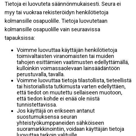
Tietoja ei luovuteta säännönmukaisesti. Seura ei
myy tai vuokraa rekisteröidyn henkilötietoja
kolmansille osapuolille. Tietoja luovutetaan
kolmansille osapuolille vain seuraavissa
tapauksissa:
Voimme luovuttaa käyttäjän henkilötietoja
toimivaltaisten viranomaisten tai muiden
tahojen esittämien vaatimusten edellyttämällä,
kulloinkin voimassaolevaan lainsäädäntöön
perustuvalla, tavalla.
Voimme luovuttaa tietoja tilastollista, tieteellistä
tai historiallista tutkimusta varten edellyttäen,
että tiedot on muutettu sellaiseen muotoon,
että tiedon kohde ei enää ole niistä
tunnistettavissa.
Jos käyttäjä on erikseen antanut
suostumuksensa seuran
yhteistyökumppaneiden sähköiseen
suoramarkkinointiin, voidaan käyttäjän tietoja
luovuttaa tarkoin valituille