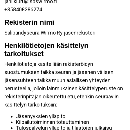
jani.kiuru@sbswirmo.fi
+358408286274
Rekisterin nimi
Salibandyseura Wirmo Ry jäsenrekisteri
Henkilötietojen käsittelyn
tarkoitukset
Henkilötietoja käsitellään rekisteröidyn
suostumuksen taikka seuran ja jäsenen välisen
jäsensuhteen taikka muun asiallisen yhteyden
perusteella, jolloin lainmukainen käsittelyperuste on
rekisterinpitäjän oikeutettu etu, etenkin seuraaviin
käsittelyn tarkoituksiin:
Jäsenyyksien ylläpito
Kilpailutoiminnan toteuttaminen
Tulospalvelun ylläpito ja tilastojen julkaisu