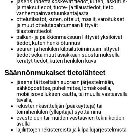
jäsensuhdetta koskevat tiedot, kuten, laskutus-
ja maksutiedot, tuote- ja tilaustiedot, tieto
vanhempainvastuunkantajasta
ottelutilastot, kuten, ottelut, maalit, varoitukset
ja muut ottelutapahtumaan liittyvät
tilastointitiedot
palkan- ja palkkionmaksuun liittyvät yksilöivät
tiedot, kuten henkilötunnus
seuran ja henkilön kilpailutoimintaan liittyvät
tiedot sekä muut asiakkaan suostumuksella
kerätyt tiedot, kuten henkilön kuva
Säännönmukaiset tietolähteet
jäseneltä itseltään suoraan järjestelmään,
sähköpostitse, puhelimitse, lomakkeella,
mobiilisovelluksen kautta, tai muulla vastaavalla
tavalla,
rekisterinkäsittelijän (pääkäyttäjä) tai
toimihenkilön (ylläpitäjä) syöttäminä
evästeiden tai muiden vastaavien tekniikoiden
avulla
lajiliittojen rekistereistä ja kilpailujärjestelmistä