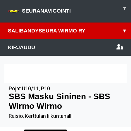
▾
SEURANAVIGOINTI
SALIBANDYSEURA WIRMO RY
▾
KIRJAUDU
9
MAR
11.10
Pojat U10/11
,
P10
SBS Masku Sininen - SBS
Wirmo Wirmo
Raisio, Kerttulan liikuntahalli