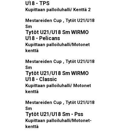
09:00
U18 - TPS
Kupittaan palloiluhalli/ Kenttä 2
Mestareiden Cup , Tytöt U21/U18
Sm
1
HEI
Tytöt U21/U18 Sm WIRMO
U18 - Pelicans
15:15
Kupittaan palloiluhalli/Motonet
kenttä
Mestareiden Cup , Tytöt U21/U18
Sm
1
HEI
Tytöt U21/U18 Sm WIRMO
U18 - Classic
19:00
Kupittaan palloiluhalli/ Motonet
kenttä
Mestareiden Cup , Tytöt U21/U18
Sm
1
ELO
Tytöt U21/U18 Sm - Pss
13:30
Kupittaan palloiluhalli/Motonet-
kenttä