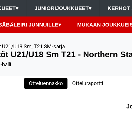
KUEET
▾
JUNIORIJOUKKUEET
▾
KERHOT 
SÄBÄLEIRI JUNNUILLE
▾
MUKAAN JOUKKUEIS
t U21/U18 Sm
,
T21 SM-sarja
töt U21/U18 Sm T21 - Northern St
halli
Otteluennakko
Otteluraportti
J
3