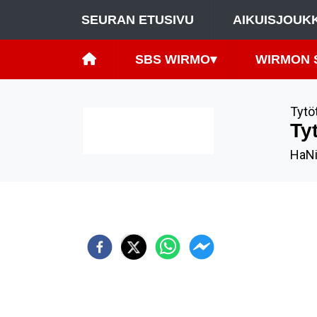
SEURAN ETUSIVU
AIKUISJOUK
SBS WIRMO
▾
WIRMON 
Tytö
10
TAM
Ty
18.30
HaNi-