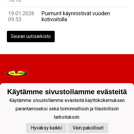
19.01.2026
Puimurit käynnistivät vuoden
09.53
kotivoitolla
Seuran uutisarkisto
Käytämme sivustollamme evästeitä
Tietosuojaseloste
Käytämme sivustollamme evästeitä käyttökokemuksen
parantamiseksi sekä toiminnallisiin ja tilastollisiin
tarkoituksiin.
Hyväksy kaikki
Vain pakolliset