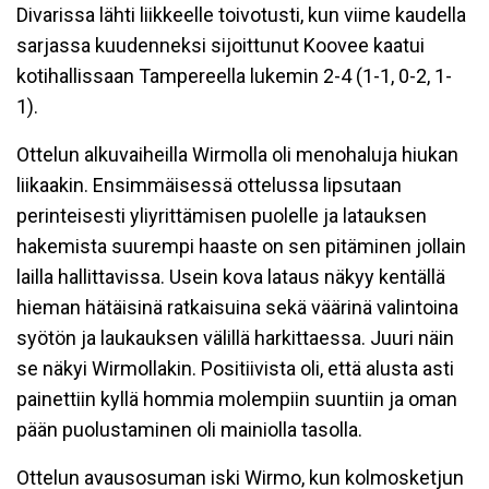
Divarissa lähti liikkeelle toivotusti, kun viime kaudella
sarjassa kuudenneksi sijoittunut Koovee kaatui
kotihallissaan Tampereella lukemin 2-4 (1-1, 0-2, 1-
1).
Ottelun alkuvaiheilla Wirmolla oli menohaluja hiukan
liikaakin. Ensimmäisessä ottelussa lipsutaan
perinteisesti yliyrittämisen puolelle ja latauksen
hakemista suurempi haaste on sen pitäminen jollain
lailla hallittavissa. Usein kova lataus näkyy kentällä
hieman hätäisinä ratkaisuina sekä väärinä valintoina
syötön ja laukauksen välillä harkittaessa. Juuri näin
se näkyi Wirmollakin. Positiivista oli, että alusta asti
painettiin kyllä hommia molempiin suuntiin ja oman
pään puolustaminen oli mainiolla tasolla.
Ottelun avausosuman iski Wirmo, kun kolmosketjun