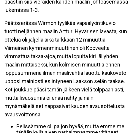
päästiin siis vieraiden kahden maalin johtoasemassa
lukemissa 1-3.
Päätöserässä Wirmon tyylikäs vapaalyöntikuvio
tuotti neljännen maalin Artturi Hyvärisen lavasta, kun
ottelua oli jäljellä aika tarkkaan 12 minuuttia.
Viimeinen kymmenminuuttinen oli Kooveelta
vimmattua takaa-ajoa, mutta lopulta kiri jäi yhden
maalin mittaiseksi, kun kolmisen minuuttia ennen
loppusummeria ilman maalivahtia lauottu kaukoveto
upposi mainiosti esiintyneen Laakson selän taakse.
Kotijoukkue pääsi tämän jälkeen vielä tolppaan asti,
mutta lisäosumia ei enää nähty ja näin
mynämäkeläiset nappasivat kauden avausottelusta
avausvoittonsa.
Pelissämme oli paljon hyvää, mutta emme me
tänään kyllä aivan parhaimpaamme yltäneet.