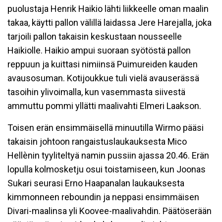
puolustaja Henrik Haikio lähti liikkeelle oman maalin
takaa, käytti pallon välillä laidassa Jere Harejalla, joka
tarjoili pallon takaisin keskustaan nousseelle
Haikiolle. Haikio ampui suoraan syötöstä pallon
reppuun ja kuittasi nimiinsä Puimureiden kauden
avausosuman. Kotijoukkue tuli vielä avauserässä
tasoihin ylivoimalla, kun vasemmasta siivestä
ammuttu pommi yllätti maalivahti Elmeri Laakson.
Toisen erän ensimmäisellä minuutilla Wirmo pääsi
takaisin johtoon rangaistuslaukauksesta Mico
Hellènin tyyliteltyä namin pussiin ajassa 20.46. Erän
lopulla kolmosketju osui toistamiseen, kun Joonas
Sukari seurasi Erno Haapanalan laukauksesta
kimmonneen reboundin ja neppasi ensimmäisen
Divari-maalinsa yli Koovee-maalivahdin. Päätöserään