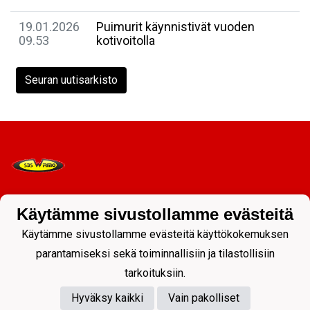
19.01.2026
Puimurit käynnistivät vuoden
09.53
kotivoitolla
Seuran uutisarkisto
Käytämme sivustollamme evästeitä
Tietosuojaseloste
Käytämme sivustollamme evästeitä käyttökokemuksen
parantamiseksi sekä toiminnallisiin ja tilastollisiin
tarkoituksiin.
Hyväksy kaikki
Vain pakolliset