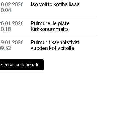
18.02.2026
Iso voitto kotihallissa
10.04
26.01.2026
Puimureille piste
10.18
Kirkkonummelta
19.01.2026
Puimurit käynnistivät
09.53
vuoden kotivoitolla
Seuran uutisarkisto