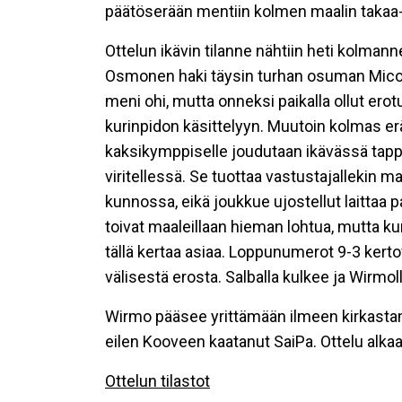
päätöserään mentiin kolmen maalin taka
Ottelun ikävin tilanne nähtiin heti kolman
Osmonen haki täysin turhan osuman Mico 
meni ohi, mutta onneksi paikalla ollut erotuo
kurinpidon käsittelyyn. Muutoin kolmas erä
kaksikymppiselle joudutaan ikävässä tapp
viritellessä. Se tuottaa vastustajallekin ma
kunnossa, eikä joukkue ujostellut laittaa pa
toivat maaleillaan hieman lohtua, mutta kun 
tällä kertaa asiaa. Loppunumerot 9-3 ker
välisestä erosta. Salballa kulkee ja Wirm
Wirmo pääsee yrittämään ilmeen kirkastam
eilen Kooveen kaatanut SaiPa. Ottelu alkaa
Ottelun tilastot