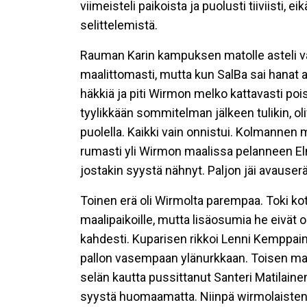
viimeisteli paikoista ja puolusti tiiviisti, 
selittelemistä.
Rauman Karin kampuksen matolle asteli v
maalittomasti, mutta kun SalBa sai hanat au
häkkiä ja piti Wirmon melko kattavasti pois
tyylikkään sommitelman jälkeen tulikin, o
puolella. Kaikki vain onnistui. Kolmannen 
rumasti yli Wirmon maalissa pelanneen El
jostakin syystä nähnyt. Paljon jäi avauser
Toinen erä oli Wirmolta parempaa. Toki ko
maalipaikoille, mutta lisäosumia he eivät
kahdesti. Kuparisen rikkoi Lenni Kemppai
pallon vasempaan ylänurkkaan. Toisen maa
selän kautta pussittanut Santeri Matilaine
syystä huomaamatta. Niinpä wirmolaiste