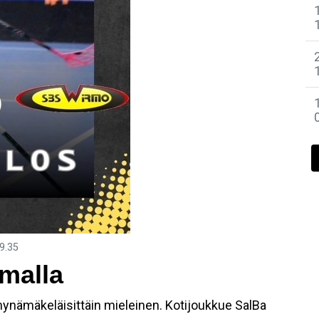
9.35
malla
mynämäkeläisittäin mieleinen. Kotijoukkue SalBa