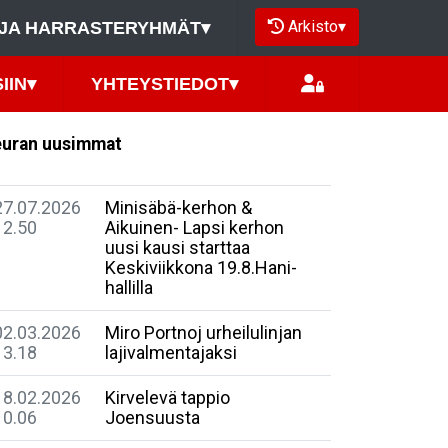
Arkisto
▾
JA HARRASTERYHMÄT
▾
IIN
▾
YHTEYSTIEDOT
▾
uran uusimmat
27.07.2026
Minisäbä-kerhon &
12.50
Aikuinen- Lapsi kerhon
uusi kausi starttaa
Keskiviikkona 19.8.Hani-
hallilla
02.03.2026
Miro Portnoj urheilulinjan
13.18
lajivalmentajaksi
18.02.2026
Kirvelevä tappio
10.06
Joensuusta