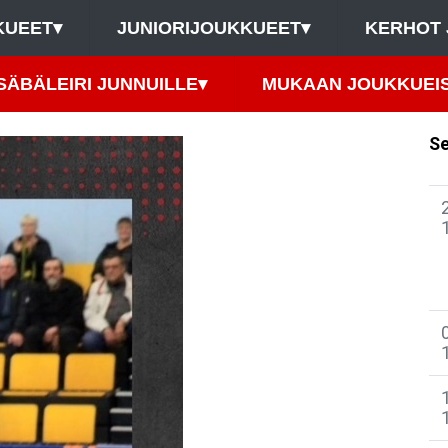
KUEET
▾
JUNIORIJOUKKUEET
▾
KERHOT 
SÄBÄLEIRI JUNNUILLE
▾
MUKAAN JOUKKUEIS
Se