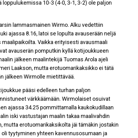
eikä loppulukemissa 10-3 (4-0, 3-1, 3-2) ole paljon
arsin lammasmainen Wirmo. Alku vedettiin
ki ajassa 8.16, latoi se lopulta avauserään neljä
 maalipaikoilta. Vaikka erityisesti avausmaali
livat avauserän pomputkin kyllä kotijoukkueen
maalin jälkeen maalintekijä Tuomas Arola ajeli
meri Laakson, mutta erotuomarikaksikko ei tätä
än jälkeen Wirmolle mietittävää.
tijoukkue pääsi edelleen turhan paljon
 onnistuneet värkkäämään. Wirmolaiset osuivat
nen ajassa 34.25 pommittamalla kaukokudillaan
lin iski vastustajan maalin takaa maalivahdin
n, mutta erotuomarikaksikolta jäi tämäkin jostakin
n oli tyytyminen yhteen kavennusosumaan ja