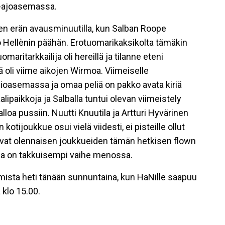
a-ajoasemassa.
nen erän avausminuutilla, kun Salban Roope
Hellènin päähän. Erotuomarikaksikolta tämäkin
maritarkkailija oli hereillä ja tilanne eteni
 oli viime aikojen Wirmoa. Viimeiselle
ioasemassa ja omaa peliä on pakko avata kiriä
alipaikkoja ja Salballa tuntui olevan viimeistely
lloa pussiin. Nuutti Knuutila ja Artturi Hyvärinen
kotijoukkue osui vielä viidesti, ei pisteille ollut
tovat olennaisen joukkueiden tämän hetkisen flown
olla on takkuisempi vaihe menossa.
ista heti tänään sunnuntaina, kun HaNille saapuu
 klo 15.00.