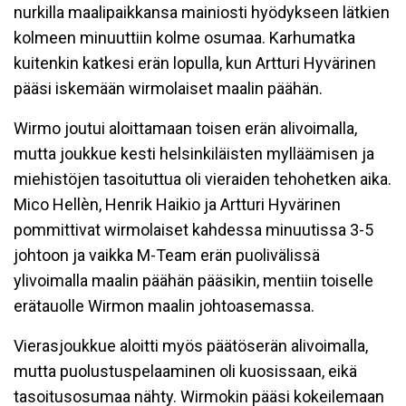
nurkilla maalipaikkansa mainiosti hyödykseen lätkien
kolmeen minuuttiin kolme osumaa. Karhumatka
kuitenkin katkesi erän lopulla, kun Artturi Hyvärinen
pääsi iskemään wirmolaiset maalin päähän.
Wirmo joutui aloittamaan toisen erän alivoimalla,
mutta joukkue kesti helsinkiläisten mylläämisen ja
miehistöjen tasoituttua oli vieraiden tehohetken aika.
Mico Hellèn, Henrik Haikio ja Artturi Hyvärinen
pommittivat wirmolaiset kahdessa minuutissa 3-5
johtoon ja vaikka M-Team erän puolivälissä
ylivoimalla maalin päähän pääsikin, mentiin toiselle
erätauolle Wirmon maalin johtoasemassa.
Vierasjoukkue aloitti myös päätöserän alivoimalla,
mutta puolustuspelaaminen oli kuosissaan, eikä
tasoitusosumaa nähty. Wirmokin pääsi kokeilemaan