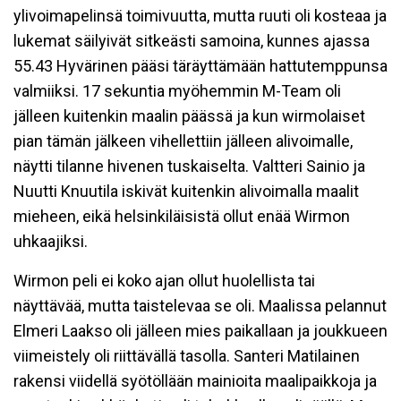
ylivoimapelinsä toimivuutta, mutta ruuti oli kosteaa ja
lukemat säilyivät sitkeästi samoina, kunnes ajassa
55.43 Hyvärinen pääsi täräyttämään hattutemppunsa
valmiiksi. 17 sekuntia myöhemmin M-Team oli
jälleen kuitenkin maalin päässä ja kun wirmolaiset
pian tämän jälkeen vihellettiin jälleen alivoimalle,
näytti tilanne hivenen tuskaiselta. Valtteri Sainio ja
Nuutti Knuutila iskivät kuitenkin alivoimalla maalit
mieheen, eikä helsinkiläisistä ollut enää Wirmon
uhkaajiksi.
Wirmon peli ei koko ajan ollut huolellista tai
näyttävää, mutta taistelevaa se oli. Maalissa pelannut
Elmeri Laakso oli jälleen mies paikallaan ja joukkueen
viimeistely oli riittävällä tasolla. Santeri Matilainen
rakensi viidellä syötöllään mainioita maalipaikkoja ja