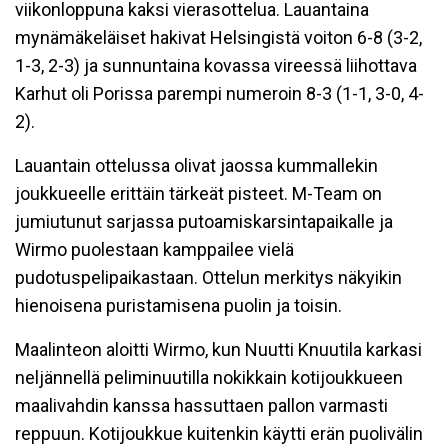
viikonloppuna kaksi vierasottelua. Lauantaina
mynämäkeläiset hakivat Helsingistä voiton 6-8 (3-2,
1-3, 2-3) ja sunnuntaina kovassa vireessä liihottava
Karhut oli Porissa parempi numeroin 8-3 (1-1, 3-0, 4-
2).
Lauantain ottelussa olivat jaossa kummallekin
joukkueelle erittäin tärkeät pisteet. M-Team on
jumiutunut sarjassa putoamiskarsintapaikalle ja
Wirmo puolestaan kamppailee vielä
pudotuspelipaikastaan. Ottelun merkitys näkyikin
hienoisena puristamisena puolin ja toisin.
Maalinteon aloitti Wirmo, kun Nuutti Knuutila karkasi
neljännellä peliminuutilla nokikkain kotijoukkueen
maalivahdin kanssa hassuttaen pallon varmasti
reppuun. Kotijoukkue kuitenkin käytti erän puolivälin