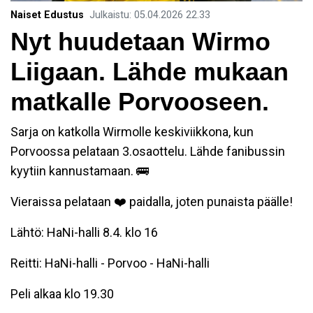
Naiset Edustus
Julkaistu
:
05.04.2026
22.33
Nyt huudetaan Wirmo
Liigaan. Lähde mukaan
matkalle Porvooseen.
Sarja on katkolla Wirmolle keskiviikkona, kun
Porvoossa pelataan 3.osaottelu. Lähde fanibussin
kyytiin kannustamaan. 🚌
Vieraissa pelataan ❤️ paidalla, joten punaista päälle!
Lähtö: HaNi-halli 8.4. klo 16
Reitti: HaNi-halli - Porvoo - HaNi-halli
Peli alkaa klo 19.30