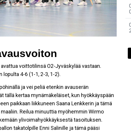
avausvoiton
vattua voittotilinsä O2-Jyväskylää vastaan.
lopulta 4-6 (1-1, 2-3, 1-2).
pöhinällä ja vei peliä etenkin avauserän
ivät tällä kertaa mynämäkeläiset, kun hyökkäyspään
seen paikkaan liikkuneen Saana Lenkkerin ja tämä
llon maaliin. Reilua minuuttia myöhemmin Wirmo
iskemään ylivoimahyökkäyksestä tasoituksen.
llon takatolpille Enni Salinille ja tämä pääsi