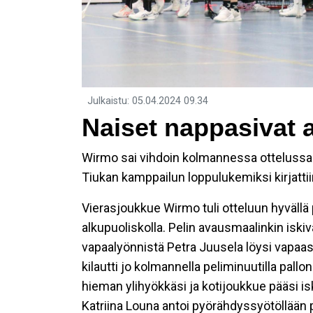
Julkaistu
:
05.04.2024
09.34
Naiset nappasivat 
Wirmo sai vihdoin kolmannessa ottelussa a
Tiukan kamppailun loppulukemiksi kirjattiin 
Vierasjoukkue Wirmo tuli otteluun hyvällä 
alkupuoliskolla. Pelin avausmaalinkin isk
vapaalyönnistä Petra Juusela löysi vapaa
kilautti jo kolmannella peliminuutilla pa
hieman ylihyökkäsi ja kotijoukkue pääsi 
Katriina Louna antoi pyörähdyssyötöllään pa