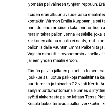
lyömään pelivälineen tyhjään reppuun. Erä
Toisen erän alkuun avauserässä maalinteo
kontaktin Wirmon Emilia Kurppaan ja sai 
onnistui ensimmäisen kaksiminuuttisen ai
maalin takaa pallon Jenna Kesälälle, joka i
kakkosen aikana maalia ei nähty, mutta het
pallon laidalle vauhtiin Emma Palkènilta j
Vajaata minuuttia myöhemmin Janella Järv
jälleen yhden maalin eroon.
Tämän päivän jälkeen paineltiin toinen er
joukkue sai luotua paikkoja maalitilinsä k
puuttumaan ja toisaalta O2-vahti Kerttu Aro
säilyi muuttumattomana, kunnes siirryttiin
syötti alakerrasta pallon laitaan Tessa Piet
Kesälä laukoi terävästi pallon verkkoihin. 