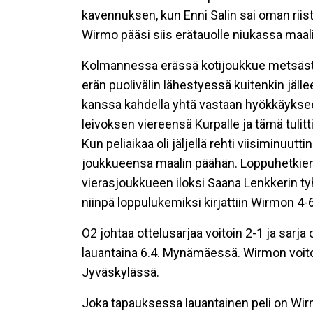
kavennuksen, kun Enni Salin sai oman riis
Wirmo pääsi siis erätauolle niukassa maa
Kolmannessa erässä kotijoukkue metsästi
erän puolivälin lähestyessä kuitenkin jäl
kanssa kahdella yhtä vastaan hyökkäyksee
leivoksen viereensä Kurpalle ja tämä tulitt
Kun peliaikaa oli jäljellä rehti viisiminuut
joukkueensa maalin päähän. Loppuhetkien j
vierasjoukkueen iloksi Saana Lenkkerin t
niinpä loppulukemiksi kirjattiin Wirmon 4-
O2 johtaa ottelusarjaa voitoin 2-1 ja sarja
lauantaina 6.4. Mynämäessä. Wirmon voitol
Jyväskylässä.
Joka tapauksessa lauantainen peli on Wirm