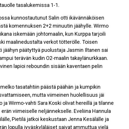
tauolle tasalukemissa 1-1.
ssa kunnostautunut Salin otti ikävännäköisen
tästä komennuksen 2+2 minuutin jäähylle. Wirmo
kana iskemään johtomaalin, kun Kurppa tarjoili
ski maalinedustalta verkot tötterölle. Toisen
i jäähyn päätyttyä puolustaja Jasmin Iltanen sai
a ampui terävän kudin O2-maalin takaylänurkkaan.
inen lapioi reboundin sisään kaventaen pelin
ä melko tasatahtiin päästä päähän ja kumpikin
asvattamiseen, mutta viimeinen huolellisuus jäi
 ja Wirmo-vahti Sara Koski olivat hereillä ja tilanne
 erän viimeiselle neljännekselle. Eveliina Hannula
ilälle, Pietilä jatkoi keskustaan Jenna Kesälälle ja
Erän lopulla jyväskyläläiset saivat ammuttua vielä