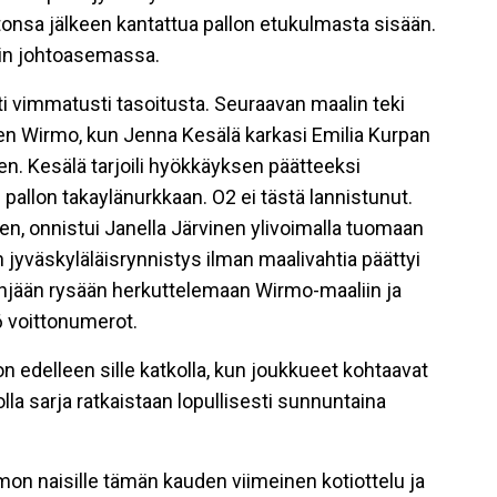
tonsa jälkeen kantattua pallon etukulmasta sisään.
lin johtoasemassa.
 vimmatusti tasoitusta. Seuraavan maalin teki
leen Wirmo, kun Jenna Kesälä karkasi Emilia Kurpan
n. Kesälä tarjoili hyökkäyksen päätteeksi
i pallon takaylänurkkaan. O2 ei tästä lannistunut.
tinen, onnistui Janella Järvinen ylivoimalla tuomaan
yväskyläläisrynnistys ilman maalivahtia päättyi
yhjään rysään herkuttelemaan Wirmo-maaliin ja
6 voittonumerot.
 on edelleen sille katkolla, kun joukkueet kohtaavat
la sarja ratkaistaan lopullisesti sunnuntaina
on naisille tämän kauden viimeinen kotiottelu ja