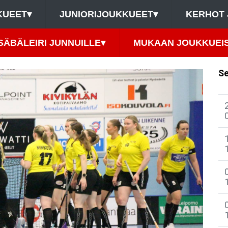
KUEET
▾
JUNIORIJOUKKUEET
▾
KERHOT 
SÄBÄLEIRI JUNNUILLE
▾
MUKAAN JOUKKUEIS
Se