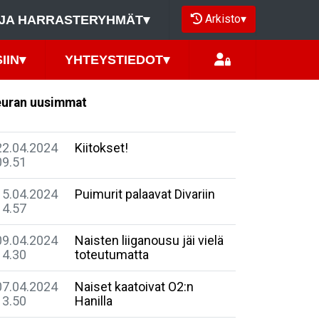
Arkisto
▾
JA HARRASTERYHMÄT
▾
IIN
▾
YHTEYSTIEDOT
▾
uran uusimmat
22.04.2024
Kiitokset!
09.51
15.04.2024
Puimurit palaavat Divariin
14.57
09.04.2024
Naisten liiganousu jäi vielä
14.30
toteutumatta
07.04.2024
Naiset kaatoivat O2:n
13.50
Hanilla