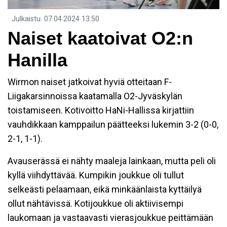
Julkaistu
:
07.04.2024
13.50
Naiset kaatoivat O2:n
Hanilla
Wirmon naiset jatkoivat hyviä otteitaan F-
Liigakarsinnoissa kaatamalla O2-Jyväskylän
toistamiseen. Kotivoitto HaNi-Hallissa kirjattiin
vauhdikkaan kamppailun päätteeksi lukemin 3-2 (0-0,
2-1, 1-1).
Avauserässä ei nähty maaleja lainkaan, mutta peli oli
kyllä viihdyttävää. Kumpikin joukkue oli tullut
selkeästi pelaamaan, eikä minkäänlaista kyttäilyä
ollut nähtävissä. Kotijoukkue oli aktiivisempi
laukomaan ja vastaavasti vierasjoukkue peittämään