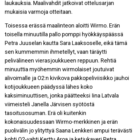
laukauksia. Maalivahdit jatkoivat ottelusarjan
mukaisia varmoja otteitaan.
Toisessa erässä maalinteon aloitti Wirmo. Erän
toisella minuutilla pallo pomppi hyökkäyspäässä
Petra Juuselan kautta Sara Laaksoselle, eikä tämä
sen kummemmin ihmetellyt, vaan täräytti
pelivälineen vierasjoukkueen reppuun. Rehtiä
minuuttia myöhemmin wirmolaiset joutuivat
alivoimalle ja O2:n kivikova pakkopeliviisikko jauhoi
kotijoukkueen päädyssä lähes koko
kaksiminuuttisen, jonka päätteeksi Iina Latvala
viimeisteli Janella Järvisen syötöstä
tasoitusosuman. Erä oli kuitenkin
kokonaisuudessaan Wirmo-merkkinen ja erän
puolivälin jo ylityttyä Saana Lenkkeri ampui terävästi
kohti O2-vahti Kerttu Aroa ja ketjukaveri Petra