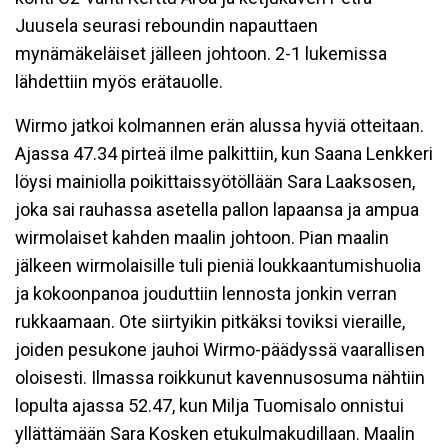
Juusela seurasi reboundin napauttaen
mynämäkeläiset jälleen johtoon. 2-1 lukemissa
lähdettiin myös erätauolle.
Wirmo jatkoi kolmannen erän alussa hyviä otteitaan.
Ajassa 47.34 pirteä ilme palkittiin, kun Saana Lenkkeri
löysi mainiolla poikittaissyötöllään Sara Laaksosen,
joka sai rauhassa asetella pallon lapaansa ja ampua
wirmolaiset kahden maalin johtoon. Pian maalin
jälkeen wirmolaisille tuli pieniä loukkaantumishuolia
ja kokoonpanoa jouduttiin lennosta jonkin verran
rukkaamaan. Ote siirtyikin pitkäksi toviksi vieraille,
joiden pesukone jauhoi Wirmo-päädyssä vaarallisen
oloisesti. Ilmassa roikkunut kavennusosuma nähtiin
lopulta ajassa 52.47, kun Milja Tuomisalo onnistui
yllättämään Sara Kosken etukulmakudillaan. Maalin